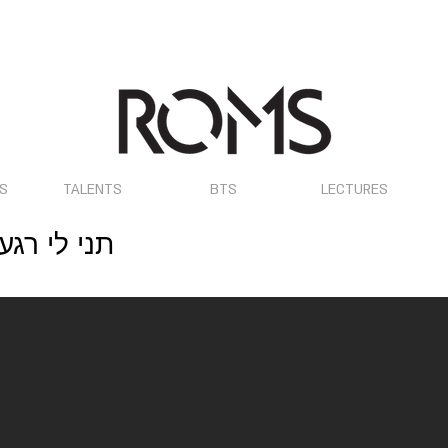
OS
TALENTS
BTS
LECTURES
Give me a moment - תני לי רגע