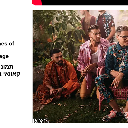
es of
age
קאוואי 